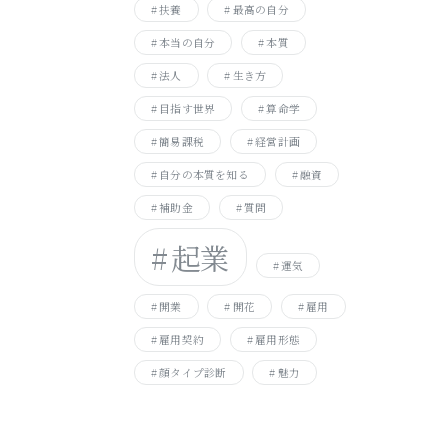
扶養
最高の自分
本当の自分
本質
法人
生き方
目指す世界
算命学
簡易課税
経営計画
自分の本質を知る
融資
補助金
質問
起業
運気
開業
開花
雇用
雇用契約
雇用形態
顔タイプ診断
魅力