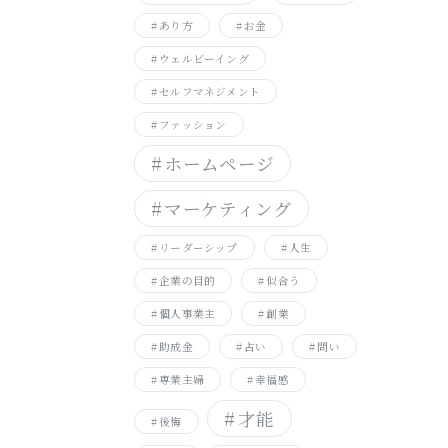
あり方
お金
ウェルビーイング
セルフマネジメント
ファッション
ホームページ
マーケティング
リーダーシップ
人生
企業の目的
似合う
個人事業主
創業
助成金
占い
問い
専業主婦
幸福感
才能
後悔