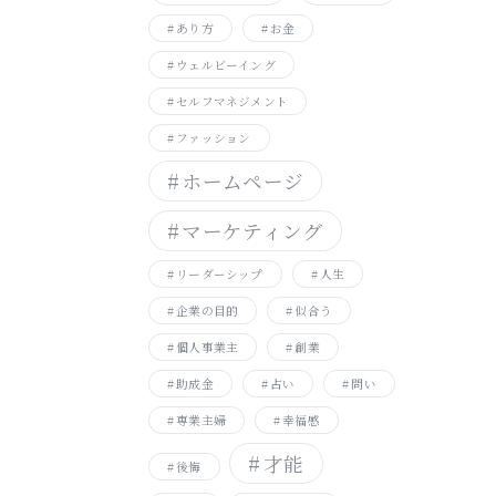
あり方
お金
ウェルビーイング
セルフマネジメント
ファッション
ホームページ
マーケティング
リーダーシップ
人生
企業の目的
似合う
個人事業主
創業
助成金
占い
問い
専業主婦
幸福感
才能
後悔