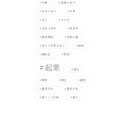
扶養
最高の自分
本当の自分
本質
法人
生き方
目指す世界
算命学
簡易課税
経営計画
自分の本質を知る
融資
補助金
質問
起業
運気
開業
開花
雇用
雇用契約
雇用形態
顔タイプ診断
魅力