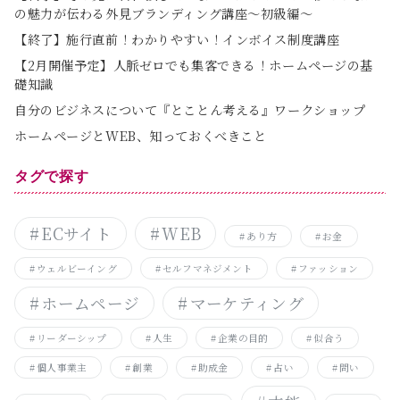
の魅力が伝わる外見ブランディング講座～初級編～
【終了】施行直前！わかりやすい！インボイス制度講座
【2月開催予定】人脈ゼロでも集客できる！ホームページの基
礎知識
自分のビジネスについて『とことん考える』ワークショップ
ホームページとWEB、知っておくべきこと
タグで探す
ECサイト
WEB
あり方
お金
ウェルビーイング
セルフマネジメント
ファッション
ホームページ
マーケティング
リーダーシップ
人生
企業の目的
似合う
個人事業主
創業
助成金
占い
問い