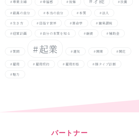
才能
専業主婦
幸福感
後悔
扶養
最高の自分
本当の自分
本質
法人
生き方
目指す世界
算命学
簡易課税
経営計画
自分の本質を知る
融資
補助金
起業
質問
運気
開業
開花
雇用
雇用契約
雇用形態
顔タイプ診断
魅力
パートナー