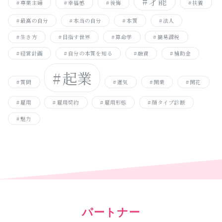
才能
専業主婦
幸福感
後悔
扶養
最高の自分
本当の自分
本質
法人
生き方
目指す世界
算命学
簡易課税
経営計画
自分の本質を知る
融資
補助金
起業
質問
運気
開業
開花
雇用
雇用契約
雇用形態
顔タイプ診断
魅力
パートナー