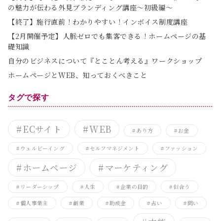
の魅力が伝わる外見ブランディング講座～初級編～
【終了】施行直前！わかりやすい！インボイス制度講座
【2月開催予定】人脈ゼロでも集客できる！ホームページの基
礎知識
自分のビジネスについて『とことん考える』ワークショップ
ホームページとWEB、知っておくべきこと
タグで探す
ECサイト
WEB
あり方
お金
ウェルビーイング
セルフマネジメント
ファッション
ホームページ
マーケティング
リーダーシップ
人生
企業の目的
似合う
個人事業主
創業
助成金
占い
問い